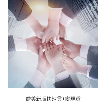
喬美新版快速貸+變現貸